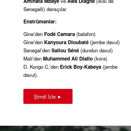
ve
(ikisi de
Aminata Mbaye
Awa Diagne
Senegalli) dansçılar
Enstrümanlar:
Gine’den
(balafon)
Fodé Camara
Gine’den
(jembe davul)
Kanyoura Dioubaté
Senegal’den
(dundun davul)
Saliou Séné
Mali’den
(kora)
Muhammed Ali Diallo
D. Kongo C.’den
(jembe
Erick Boy-Kabeya
davul).
Şimdi İzle ►