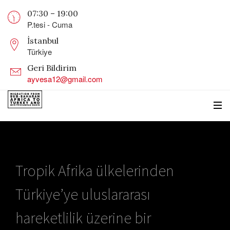
07:30 – 19:00
P.tesi - Cuma
İstanbul
Türkiye
Geri Bildirim
ayvesa12@gmail.com
Tropik Afrika ülkelerinden
Türkiye’ye uluslararası
hareketlilik üzerine bir