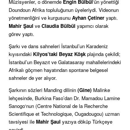
Müzisyenler, o dönemde
‘ün yönettiği
Engin Bülbül
Doundoun Afrika topluluğunun üyeleriydi. Videonun
yönetmenliğini ve kurgusunu
yaptı.
Ayhan Çetiner
ve
yapımcı olarak
Mahir Şaul
Claudia Bülbül
görev yaptı.
Şarkı ve dans sahneleri İstanbul’un Karadeniz
kıyısındaki
plajında çekildi;
Kilyos’taki Beyaz Köşk
İstanbul’un Beyazıt ve Galatasaray mahallelerindeki
Afrikalı göçmen hayatından spontane belgesel
sahneler de yer alıyor.
Şarkının sözleri Manding dilinin
Malinke
(Gine)
lehçesinde, Burkina Faso’dan Dr. Mamadou Lamine
Sanogo‘nun (Centre National de la Recherche
Scientifique et Technologique, Ougadougou) uzman
tavsiyesi ile
yazıya döküp Türkçeye
Mahir Şaul
çevirdi.